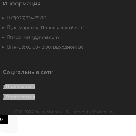
Информация

+7(925)724-75-76

ул. Маршала Прошлякова 6,стр.1

trade.msll@gmail.com

Пн-Сб: 09:00–18:00; Выходной: Вс
Социальные сети
Подписаться
Подписаться
2018-2024 Wisp-shop.ru | Designed by
Packers.by
0