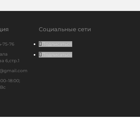
ция
Социальные сети
4-75-76
Подписаться
ала
Подписаться
 6,стр.1
l@gmail.com
00–18:00;
 Вс