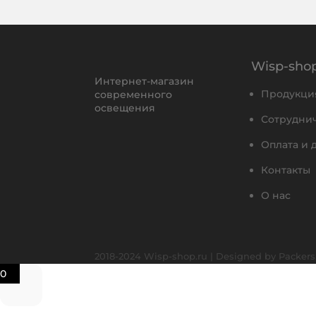
Wisp-shop
Интернет-магазин
Продукци
современного
освещения
Сотрудни
Оплата и 
Контакты
О нас
2018-2024 Wisp-shop.ru | Designed by
Packers
0