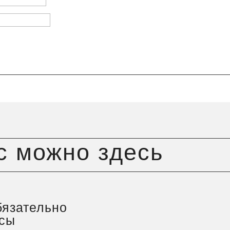
с можно здесь
бязательно
осы