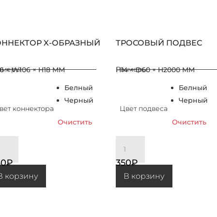
ОННЕКТОР X-ОБРАЗНЫЙ
ТРОСОВЫЙ ПОДВЕС
змеры
Размеры
06 × W106 × H18 MM
H14 × D60 × H2000 MM
Белный
Белный
Черный
Черный
вет коннектора
Цвет подвеса
Очистить
Очистить
о товара КОННЕКТОР X-ОБРАЗНЫЙ
Количество товара ТРОСОВЫЙ ПОДВЕС
60
₽
350
₽
В корзину
В корзину