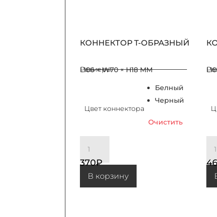
КОННЕКТОР T-ОБРАЗНЫЙ
К
Размеры
Ра
L106 × W70 × H18 MM
L1
Белный
Черный
Цвет коннектора
Ц
Очистить
Количество товара КОННЕКТОР Т-ОБРАЗНЫЙ
Количеств
370
₽
4
В корзину