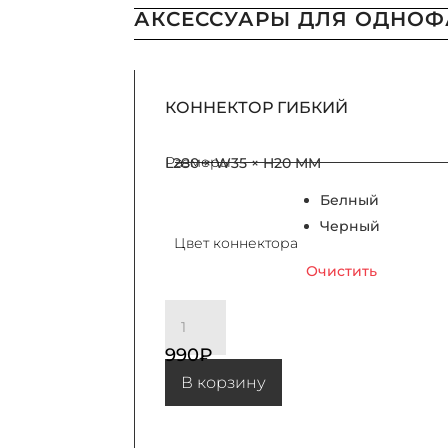
АКСЕССУАРЫ ДЛЯ ОДНО
КОННЕКТОР ГИБКИЙ
Размеры
L280 × W35 × H20 MM
Белный
Черный
Цвет коннектора
Очистить
Количество товара КОННЕКТОР ГИБКИЙ
990
₽
В корзину