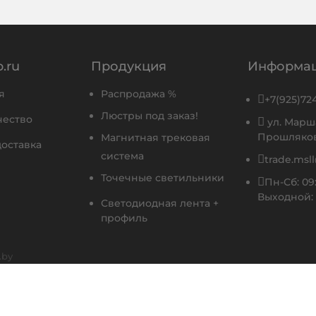
.ru
Продукция
Информа
я
Распродажа %

+7(925)72
Люстры под заказ!
чество

ул. Марш
Прошлякова
Магнитная трековая
доставка
система

trade.msl
Точечные светильники

Пн-Сб: 09:
Выходной:
Светодиодная лента +
профиль
.by