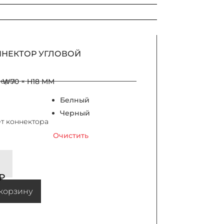
НЕКТОР УГЛОВОЙ
меры
× W70 × H18 MM
Белный
Черный
т коннектора
Очистить
а КОННЕКТОР УГЛОВОЙ
₽
корзину